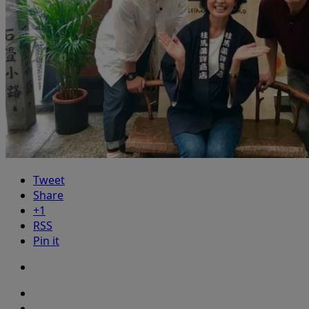
Tweet
Share
+1
RSS
Pin it