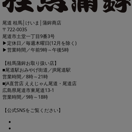
尾道 桂馬│けいま│蒲鉾商店
〒722-0035
尾道市土堂一丁目9番3号
▶定休日／毎週木曜日(12月を除く)
▶営業時間／午前9時～午後5時
【桂馬蒲鉾お取り扱い店】
■尾道駅おみやげ街道／JR尾道駅
営業時間／8時～21時
■JA直営店 ええじゃん尾道・尾道店
広島県尾道市東尾道13-1
営業時間／9時～18時
【公式SNSをご覧ください】