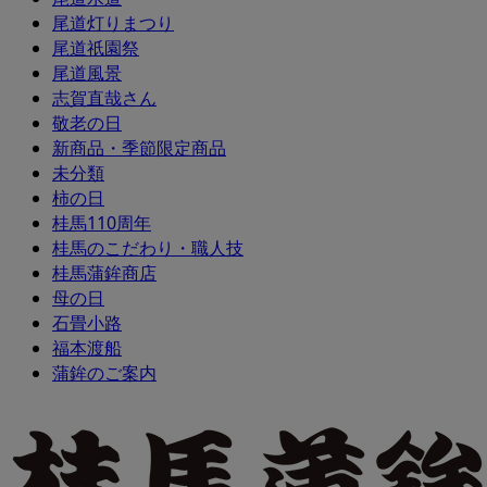
尾道灯りまつり
尾道祇園祭
尾道風景
志賀直哉さん
敬老の日
新商品・季節限定商品
未分類
柿の日
桂馬110周年
桂馬のこだわり・職人技
桂馬蒲鉾商店
母の日
石畳小路
福本渡船
蒲鉾のご案内