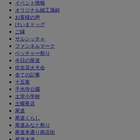
イベント情報
オリジナル細工蒲鉾
お客様の声
けいまドッグ
ご縁
サルシッチャ
ファンネルマーク
ベッチャー祭り
今日の尾道
住吉花火大会
全ての記事
十五夜
千光寺公園
土堂小学校
土曜夜店
尾道
尾道くらし
尾道みなと祭り
尾道本通り商店街
尾道水道