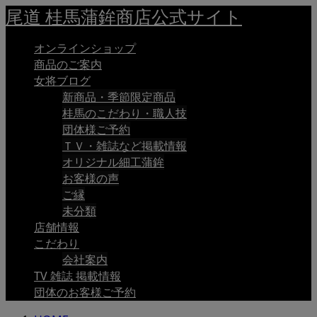
尾道 桂馬蒲鉾商店公式サイト
オンラインショップ
商品のご案内
女将ブログ
新商品・季節限定商品
桂馬のこだわり・職人技
団体様ご予約
ＴＶ・雑誌など掲載情報
オリジナル細工蒲鉾
お客様の声
ご縁
未分類
店舗情報
こだわり
会社案内
TV 雑誌 掲載情報
団体のお客様ご予約