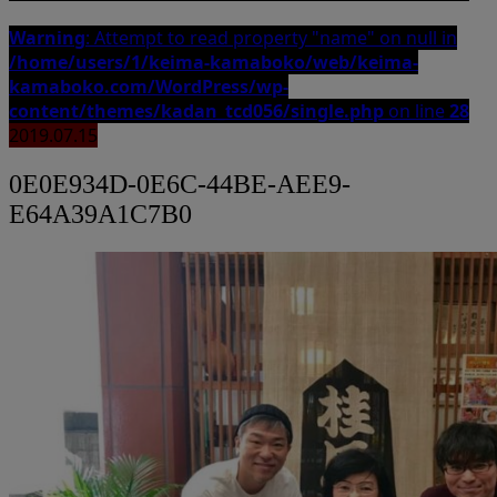
Warning
: Attempt to read property "name" on null in
/home/users/1/keima-kamaboko/web/keima-
kamaboko.com/WordPress/wp-
content/themes/kadan_tcd056/single.php
on line
28
2019.07.15
0E0E934D-0E6C-44BE-AEE9-
E64A39A1C7B0