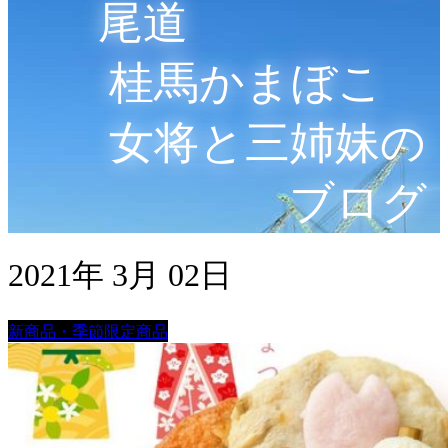
尾道
桂馬かまぼこ
女将と三姉妹の
ブログ
2021年 3月 02日
新商品・季節限定商品