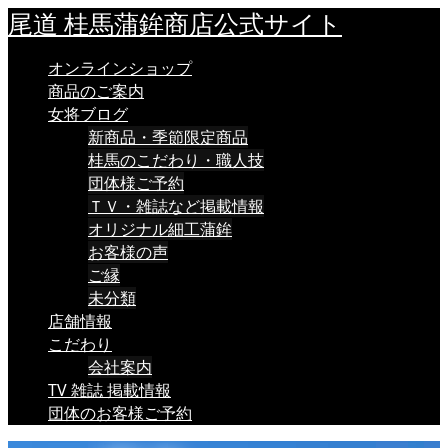
尾道 桂馬蒲鉾商店公式サイト
オンラインショップ
商品のご案内
女将ブログ
新商品・季節限定商品
桂馬のこだわり・職人技
団体様ご予約
ＴＶ・雑誌など掲載情報
オリジナル細工蒲鉾
お客様の声
ご縁
未分類
店舗情報
こだわり
会社案内
TV 雑誌 掲載情報
団体のお客様ご予約