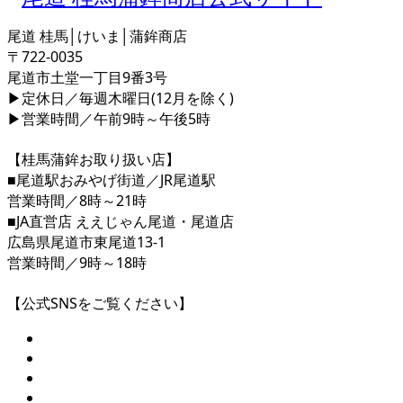
尾道 桂馬│けいま│蒲鉾商店
〒722-0035
尾道市土堂一丁目9番3号
▶定休日／毎週木曜日(12月を除く)
▶営業時間／午前9時～午後5時
【桂馬蒲鉾お取り扱い店】
■尾道駅おみやげ街道／JR尾道駅
営業時間／8時～21時
■JA直営店 ええじゃん尾道・尾道店
広島県尾道市東尾道13-1
営業時間／9時～18時
【公式SNSをご覧ください】