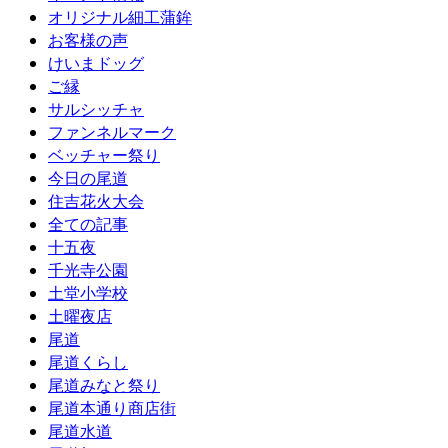
オリジナル細工蒲鉾
お客様の声
けいまドッグ
ご縁
サルシッチャ
ファンネルマーク
ベッチャー祭り
今日の尾道
住吉花火大会
全ての記事
十五夜
千光寺公園
土堂小学校
土曜夜店
尾道
尾道くらし
尾道みなと祭り
尾道本通り商店街
尾道水道