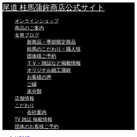
尾道 桂馬蒲鉾商店公式サイト
オンラインショップ
商品のご案内
女将ブログ
新商品・季節限定商品
桂馬のこだわり・職人技
団体様ご予約
ＴＶ・雑誌など掲載情報
オリジナル細工蒲鉾
お客様の声
ご縁
未分類
店舗情報
こだわり
会社案内
TV 雑誌 掲載情報
団体のお客様ご予約