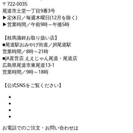
〒722-0035
尾道市土堂一丁目9番3号
▶定休日／毎週木曜日(12月を除く)
▶営業時間／午前9時～午後5時
【桂馬蒲鉾お取り扱い店】
■尾道駅おみやげ街道／JR尾道駅
営業時間／8時～21時
■JA直営店 ええじゃん尾道・尾道店
広島県尾道市東尾道13-1
営業時間／9時～18時
【公式SNSをご覧ください】
お電話でのご注文・お問い合わせは