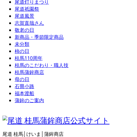
尾道灯りまつり
尾道祇園祭
尾道風景
志賀直哉さん
敬老の日
新商品・季節限定商品
未分類
柿の日
桂馬110周年
桂馬のこだわり・職人技
桂馬蒲鉾商店
母の日
石畳小路
福本渡船
蒲鉾のご案内
尾道 桂馬│けいま│蒲鉾商店