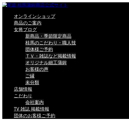
オンラインショップ
商品のご案内
女将ブログ
新商品・季節限定商品
桂馬のこだわり・職人技
団体様ご予約
ＴＶ・雑誌など掲載情報
オリジナル細工蒲鉾
お客様の声
ご縁
未分類
店舗情報
こだわり
会社案内
TV 雑誌 掲載情報
団体のお客様ご予約