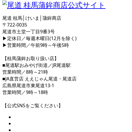
尾道 桂馬│けいま│蒲鉾商店
〒722-0035
尾道市土堂一丁目9番3号
▶定休日／毎週木曜日(12月を除く)
▶営業時間／午前9時～午後5時
【桂馬蒲鉾お取り扱い店】
■尾道駅おみやげ街道／JR尾道駅
営業時間／8時～21時
■JA直営店 ええじゃん尾道・尾道店
広島県尾道市東尾道13-1
営業時間／9時～18時
【公式SNSをご覧ください】