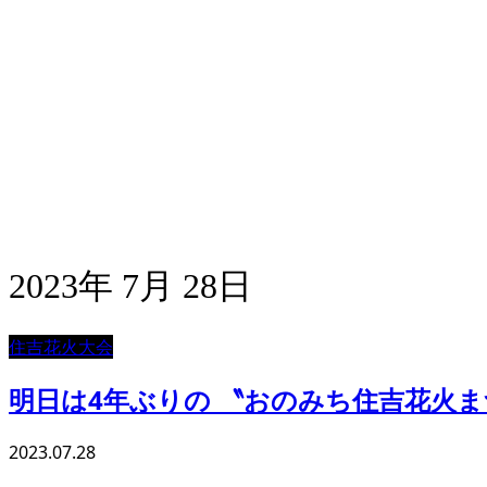
尾道
桂馬かまぼこ
女将と三姉妹の
ブログ
2023年 7月 28日
住吉花火大会
明日は4年ぶりの 〝おのみち住吉花火
2023.07.28