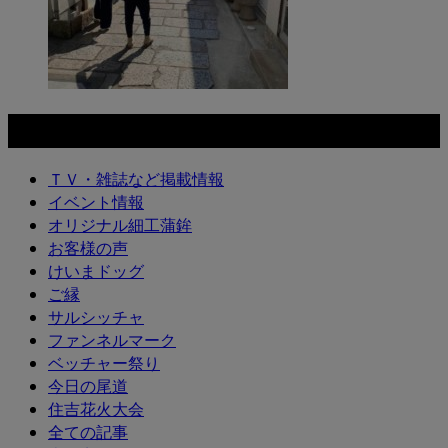
カテゴリー
ＴＶ・雑誌など掲載情報
イベント情報
オリジナル細工蒲鉾
お客様の声
けいまドッグ
ご縁
サルシッチャ
ファンネルマーク
ベッチャー祭り
今日の尾道
住吉花火大会
全ての記事