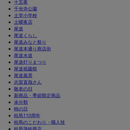
十五夜
千光寺公園
土堂小学校
土曜夜店
尾道
尾道くらし
尾道みなと祭り
尾道本通り商店街
尾道水道
尾道灯りまつり
尾道祇園祭
尾道風景
志賀直哉さん
敬老の日
新商品・季節限定商品
未分類
柿の日
桂馬110周年
桂馬のこだわり・職人技
桂馬蒲鉾商店