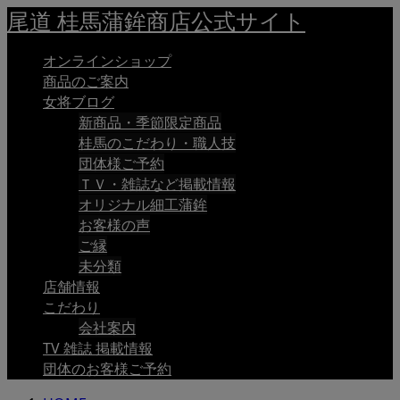
尾道 桂馬蒲鉾商店公式サイト
オンラインショップ
商品のご案内
女将ブログ
新商品・季節限定商品
桂馬のこだわり・職人技
団体様ご予約
ＴＶ・雑誌など掲載情報
オリジナル細工蒲鉾
お客様の声
ご縁
未分類
店舗情報
こだわり
会社案内
TV 雑誌 掲載情報
団体のお客様ご予約