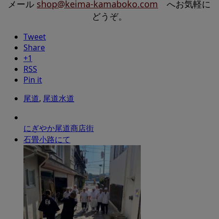
メール
shop@keima-kamaboko.com
へお気軽に
どうぞ。
Tweet
Share
+1
RSS
Pin it
尾道
,
尾道水道
にぎやか尾道商店街
石畳小路にて