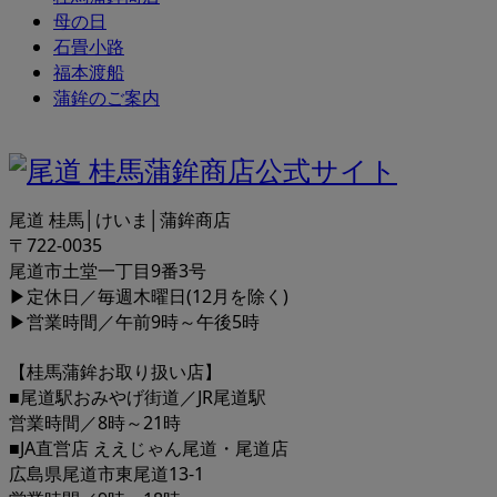
母の日
石畳小路
福本渡船
蒲鉾のご案内
尾道 桂馬│けいま│蒲鉾商店
〒722-0035
尾道市土堂一丁目9番3号
▶定休日／毎週木曜日(12月を除く)
▶営業時間／午前9時～午後5時
【桂馬蒲鉾お取り扱い店】
■尾道駅おみやげ街道／JR尾道駅
営業時間／8時～21時
■JA直営店 ええじゃん尾道・尾道店
広島県尾道市東尾道13-1