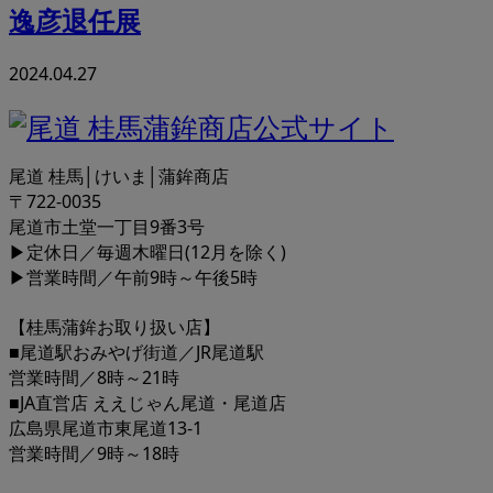
逸彦退任展
2024.04.27
尾道 桂馬│けいま│蒲鉾商店
〒722-0035
尾道市土堂一丁目9番3号
▶定休日／毎週木曜日(12月を除く)
▶営業時間／午前9時～午後5時
【桂馬蒲鉾お取り扱い店】
■尾道駅おみやげ街道／JR尾道駅
営業時間／8時～21時
■JA直営店 ええじゃん尾道・尾道店
広島県尾道市東尾道13-1
営業時間／9時～18時