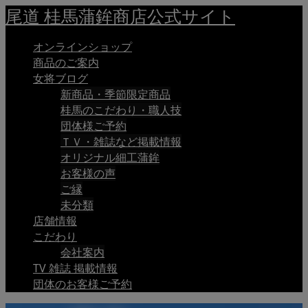
尾道 桂馬蒲鉾商店公式サイト
オンラインショップ
商品のご案内
女将ブログ
新商品・季節限定商品
桂馬のこだわり・職人技
団体様ご予約
ＴＶ・雑誌など掲載情報
オリジナル細工蒲鉾
お客様の声
ご縁
未分類
店舗情報
こだわり
会社案内
TV 雑誌 掲載情報
団体のお客様ご予約