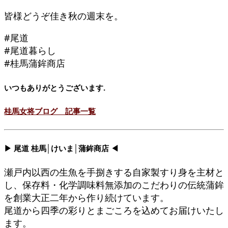
皆様どうぞ佳き秋の週末を。
#尾道
#尾道暮らし
#桂馬蒲鉾商店
いつもありがとうございます.
桂馬女将ブログ 記事一覧
▶ 尾道 桂馬│けいま│蒲鉾商店 ◀
瀬戸内以西の生魚を手捌きする自家製すり身を主材と
し、保存料・化学調味料無添加のこだわりの伝統蒲鉾
を創業大正二年から作り続けています。
尾道から四季の彩りとまごころを込めてお届けいたし
ます。