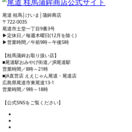
尾道 桂馬│けいま│蒲鉾商店
〒722-0035
尾道市土堂一丁目9番3号
▶定休日／毎週木曜日(12月を除く)
▶営業時間／午前9時～午後5時
【桂馬蒲鉾お取り扱い店】
■尾道駅おみやげ街道／JR尾道駅
営業時間／8時～21時
■JA直営店 ええじゃん尾道・尾道店
広島県尾道市東尾道13-1
営業時間／9時～18時
【公式SNSをご覧ください】