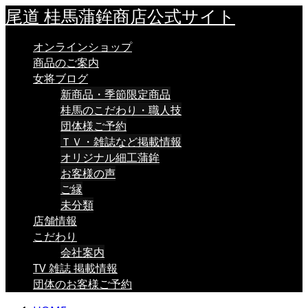
尾道 桂馬蒲鉾商店公式サイト
オンラインショップ
商品のご案内
女将ブログ
新商品・季節限定商品
桂馬のこだわり・職人技
団体様ご予約
ＴＶ・雑誌など掲載情報
オリジナル細工蒲鉾
お客様の声
ご縁
未分類
店舗情報
こだわり
会社案内
TV 雑誌 掲載情報
団体のお客様ご予約