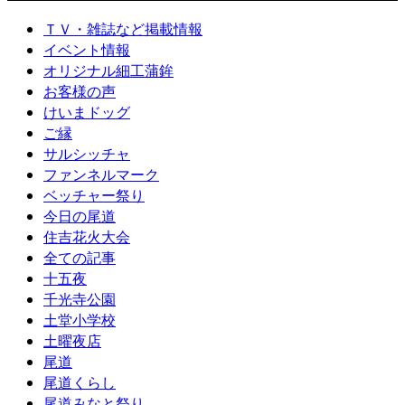
ＴＶ・雑誌など掲載情報
イベント情報
オリジナル細工蒲鉾
お客様の声
けいまドッグ
ご縁
サルシッチャ
ファンネルマーク
ベッチャー祭り
今日の尾道
住吉花火大会
全ての記事
十五夜
千光寺公園
土堂小学校
土曜夜店
尾道
尾道くらし
尾道みなと祭り