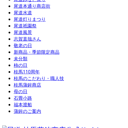
尾道本通り商店街
尾道水道
尾道灯りまつり
尾道祇園祭
尾道風景
志賀直哉さん
敬老の日
新商品・季節限定商品
未分類
柿の日
桂馬110周年
桂馬のこだわり・職人技
桂馬蒲鉾商店
母の日
石畳小路
福本渡船
蒲鉾のご案内