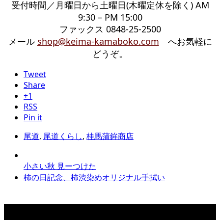
受付時間／月曜日から土曜日(木曜定休を除く) AM
9:30 – PM 15:00
ファックス 0848-25-2500
メール
shop@keima-kamaboko.com
へお気軽に
どうぞ。
Tweet
Share
+1
RSS
Pin it
尾道
,
尾道くらし
,
桂馬蒲鉾商店
小さい秋 見ーつけた
柿の日記念、柿渋染めオリジナル手拭い
カテゴリー