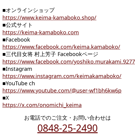
■オンラインショップ
https://www.keima-kamaboko.shop/
■公式サイト
https://keima-kamaboko.com
■Facebook
https://www.facebook.com/keima.kamaboko/
■三代目女将 村上芳子 Facebookページ
https://www.facebook.com/yoshiko.murakami.9277
■Instagram
https://www.instagram.com/keimakamaboko/
■YouTube ch
https://www.youtube.com/@user-wf1bh6kw6p
■X
https://x.com/onomichi_keima
お電話でのご注文・お問い合わせは
0848-25-2490