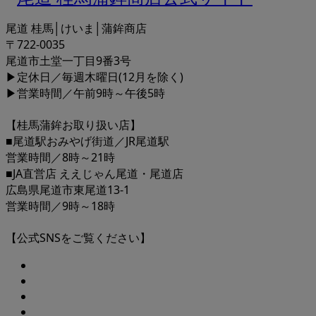
尾道 桂馬│けいま│蒲鉾商店
〒722-0035
尾道市土堂一丁目9番3号
▶定休日／毎週木曜日(12月を除く)
▶営業時間／午前9時～午後5時
【桂馬蒲鉾お取り扱い店】
■尾道駅おみやげ街道／JR尾道駅
営業時間／8時～21時
■JA直営店 ええじゃん尾道・尾道店
広島県尾道市東尾道13-1
営業時間／9時～18時
【公式SNSをご覧ください】