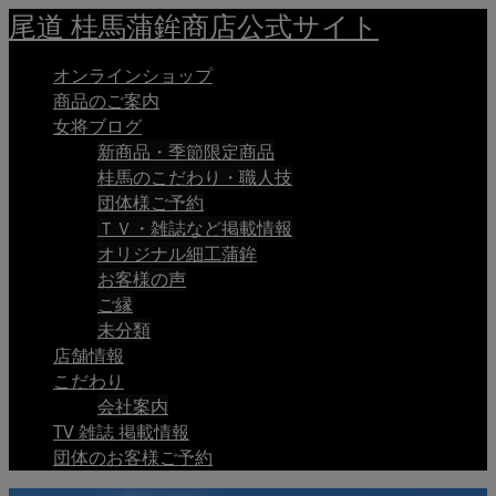
尾道 桂馬蒲鉾商店公式サイト
オンラインショップ
商品のご案内
女将ブログ
新商品・季節限定商品
桂馬のこだわり・職人技
団体様ご予約
ＴＶ・雑誌など掲載情報
オリジナル細工蒲鉾
お客様の声
ご縁
未分類
店舗情報
こだわり
会社案内
TV 雑誌 掲載情報
団体のお客様ご予約