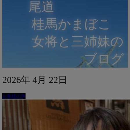
尾道
桂馬かまぼこ
女将と三姉妹の
ブログ
2026年 4月 22日
お客様の声