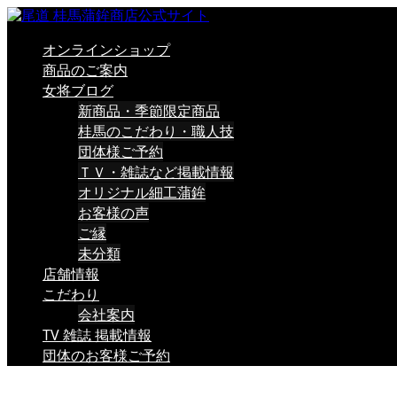
オンラインショップ
商品のご案内
女将ブログ
新商品・季節限定商品
桂馬のこだわり・職人技
団体様ご予約
ＴＶ・雑誌など掲載情報
オリジナル細工蒲鉾
お客様の声
ご縁
未分類
店舗情報
こだわり
会社案内
TV 雑誌 掲載情報
団体のお客様ご予約