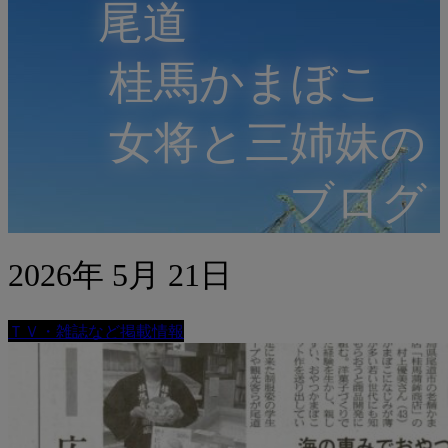
尾道
桂馬かまぼこ
女将と三姉妹の
ブログ
2026年 5月 21日
ＴＶ・雑誌など掲載情報