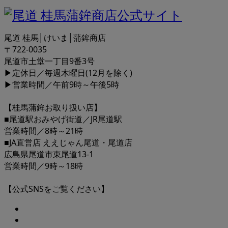
尾道 桂馬│けいま│蒲鉾商店
〒722-0035
尾道市土堂一丁目9番3号
▶定休日／毎週木曜日(12月を除く)
▶営業時間／午前9時～午後5時
【桂馬蒲鉾お取り扱い店】
■尾道駅おみやげ街道／JR尾道駅
営業時間／8時～21時
■JA直営店 ええじゃん尾道・尾道店
広島県尾道市東尾道13-1
営業時間／9時～18時
【公式SNSをご覧ください】