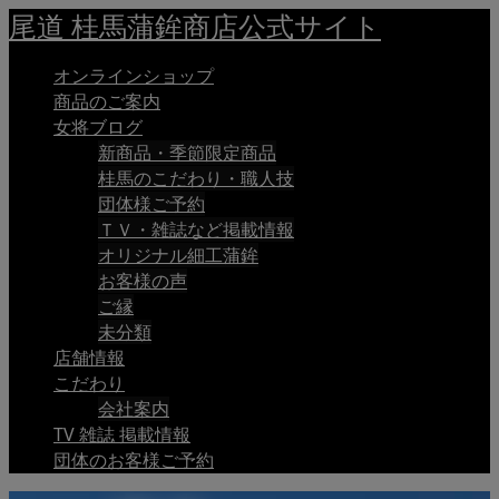
尾道 桂馬蒲鉾商店公式サイト
オンラインショップ
商品のご案内
女将ブログ
新商品・季節限定商品
桂馬のこだわり・職人技
団体様ご予約
ＴＶ・雑誌など掲載情報
オリジナル細工蒲鉾
お客様の声
ご縁
未分類
店舗情報
こだわり
会社案内
TV 雑誌 掲載情報
団体のお客様ご予約