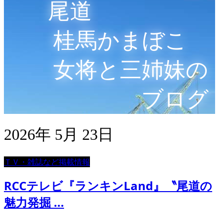
尾道
桂馬かまぼこ
女将と三姉妹の
ブログ
2026年 5月 23日
ＴＶ・雑誌など掲載情報
RCCテレビ『ランキンLand』〝尾道の
魅力発掘 ...