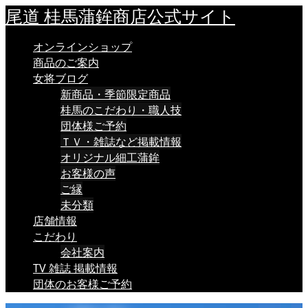
尾道 桂馬蒲鉾商店公式サイト
オンラインショップ
商品のご案内
女将ブログ
新商品・季節限定商品
桂馬のこだわり・職人技
団体様ご予約
ＴＶ・雑誌など掲載情報
オリジナル細工蒲鉾
お客様の声
ご縁
未分類
店舗情報
こだわり
会社案内
TV 雑誌 掲載情報
団体のお客様ご予約