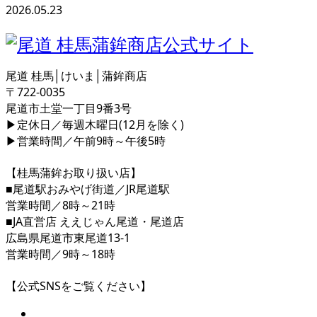
2026.05.23
尾道 桂馬│けいま│蒲鉾商店
〒722-0035
尾道市土堂一丁目9番3号
▶定休日／毎週木曜日(12月を除く)
▶営業時間／午前9時～午後5時
【桂馬蒲鉾お取り扱い店】
■尾道駅おみやげ街道／JR尾道駅
営業時間／8時～21時
■JA直営店 ええじゃん尾道・尾道店
広島県尾道市東尾道13-1
営業時間／9時～18時
【公式SNSをご覧ください】