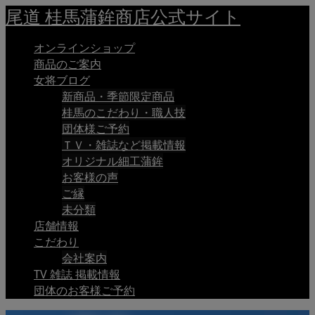
尾道 桂馬蒲鉾商店公式サイト
オンラインショップ
商品のご案内
女将ブログ
新商品・季節限定商品
桂馬のこだわり・職人技
団体様ご予約
ＴＶ・雑誌など掲載情報
オリジナル細工蒲鉾
お客様の声
ご縁
未分類
店舗情報
こだわり
会社案内
TV 雑誌 掲載情報
団体のお客様ご予約