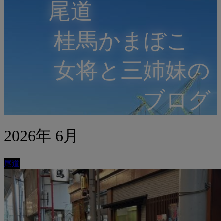
尾道
桂馬かまぼこ
女将と三姉妹の
ブログ
2026年 6月
尾道