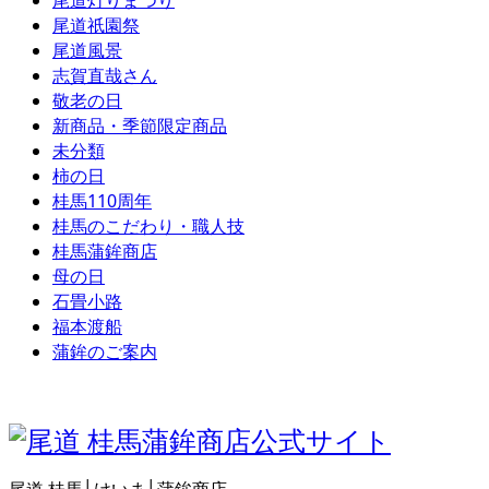
尾道灯りまつり
尾道祇園祭
尾道風景
志賀直哉さん
敬老の日
新商品・季節限定商品
未分類
柿の日
桂馬110周年
桂馬のこだわり・職人技
桂馬蒲鉾商店
母の日
石畳小路
福本渡船
蒲鉾のご案内