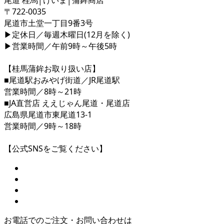
尾道 桂馬│けいま│蒲鉾商店
〒722-0035
尾道市土堂一丁目9番3号
▶定休日／毎週木曜日(12月を除く)
▶営業時間／午前9時～午後5時
【桂馬蒲鉾お取り扱い店】
■尾道駅おみやげ街道／JR尾道駅
営業時間／8時～21時
■JA直営店 ええじゃん尾道・尾道店
広島県尾道市東尾道13-1
営業時間／9時～18時
【公式SNSをご覧ください】
お電話でのご注文・お問い合わせは