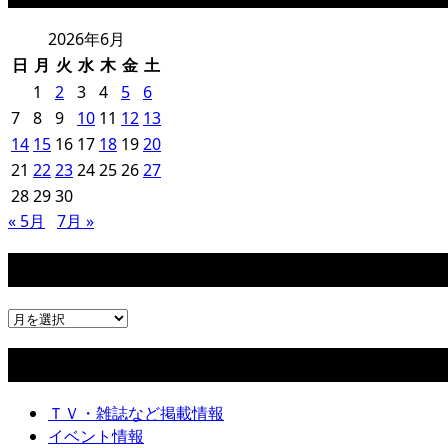
2026年6月
日
月
火
水
木
金
土
1
2
3
4
5
6
7
8
9
10
11
12
13
14
15
16
17
18
19
20
21
22
23
24
25
26
27
28
29
30
« 5月
7月 »
アーカイブ
ア
ー
カテゴリー
カ
イ
ブ
ＴＶ・雑誌など掲載情報
イベント情報