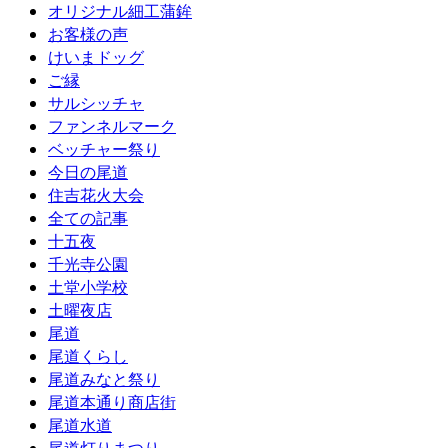
オリジナル細工蒲鉾
お客様の声
けいまドッグ
ご縁
サルシッチャ
ファンネルマーク
ベッチャー祭り
今日の尾道
住吉花火大会
全ての記事
十五夜
千光寺公園
土堂小学校
土曜夜店
尾道
尾道くらし
尾道みなと祭り
尾道本通り商店街
尾道水道