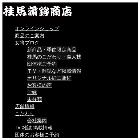
オンラインショップ
商品のご案内
女将ブログ
新商品・季節限定商品
桂馬のこだわり・職人技
団体様ご予約
ＴＶ・雑誌など掲載情報
オリジナル細工蒲鉾
お客様の声
ご縁
未分類
店舗情報
こだわり
会社案内
TV 雑誌 掲載情報
団体のお客様ご予約