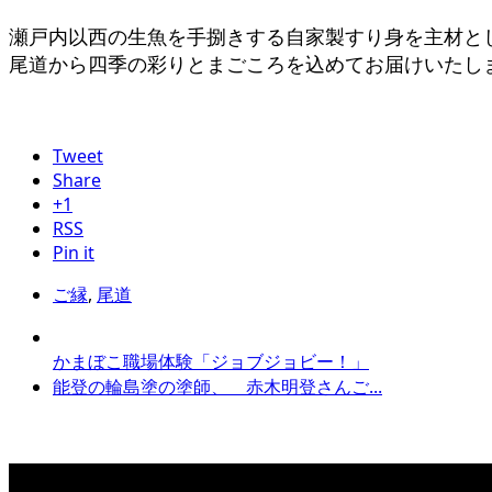
瀬戸内以西の生魚を手捌きする自家製すり身を主材と
尾道から四季の彩りとまごころを込めてお届けいたし
Tweet
Share
+1
RSS
Pin it
ご縁
,
尾道
かまぼこ職場体験「ジョブジョビー！」
能登の輪島塗の塗師、 赤木明登さんご...
カレンダー