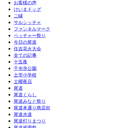
お客様の声
けいまドッグ
ご縁
サルシッチャ
ファンネルマーク
ベッチャー祭り
今日の尾道
住吉花火大会
全ての記事
十五夜
千光寺公園
土堂小学校
土曜夜店
尾道
尾道くらし
尾道みなと祭り
尾道本通り商店街
尾道水道
尾道灯りまつり
尾道祇園祭