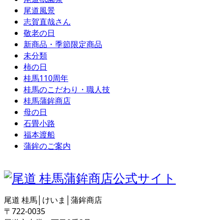
尾道風景
志賀直哉さん
敬老の日
新商品・季節限定商品
未分類
柿の日
桂馬110周年
桂馬のこだわり・職人技
桂馬蒲鉾商店
母の日
石畳小路
福本渡船
蒲鉾のご案内
尾道 桂馬│けいま│蒲鉾商店
〒722-0035