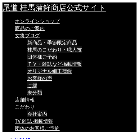
尾道 桂馬蒲鉾商店公式サイト
オンラインショップ
商品のご案内
女将ブログ
新商品・季節限定商品
桂馬のこだわり・職人技
団体様ご予約
ＴＶ・雑誌など掲載情報
オリジナル細工蒲鉾
お客様の声
ご縁
未分類
店舗情報
こだわり
会社案内
TV 雑誌 掲載情報
団体のお客様ご予約