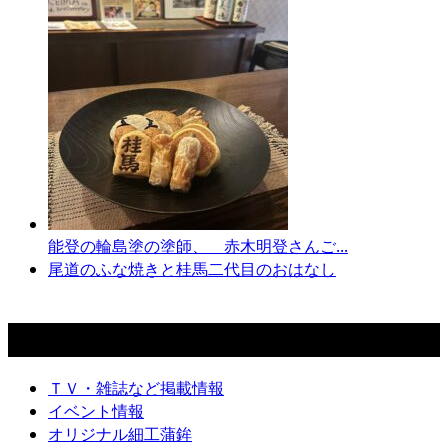
能登の輪島塗の塗師、 赤木明登さんご...
尾道のふな焼きと桂馬二代目のおはなし
カテゴリー
ＴＶ・雑誌など掲載情報
イベント情報
オリジナル細工蒲鉾