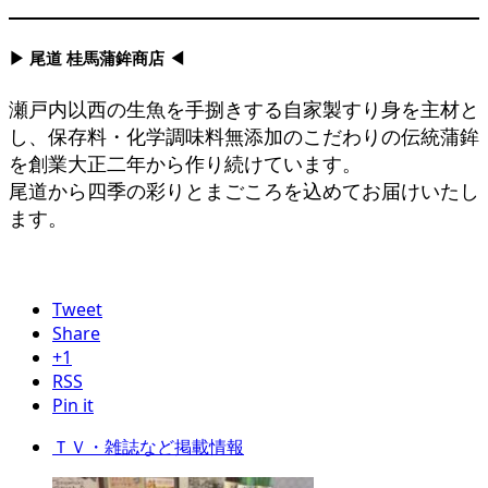
▶ 尾道 桂馬蒲鉾商店 ◀
瀬戸内以西の生魚を手捌きする自家製すり身を主材と
し、保存料・化学調味料無添加のこだわりの伝統蒲鉾
を創業大正二年から作り続けています。
尾道から四季の彩りとまごころを込めてお届けいたし
ます。
Tweet
Share
+1
RSS
Pin it
ＴＶ・雑誌など掲載情報