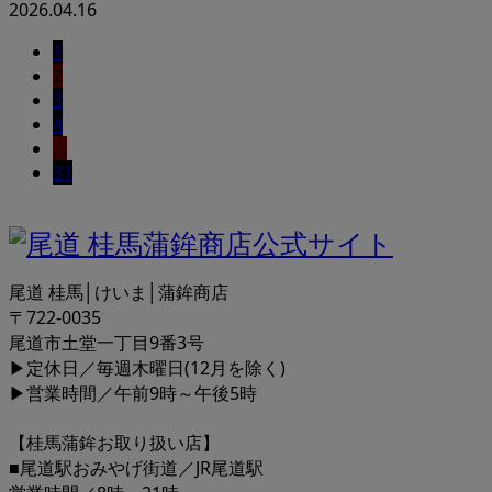
2026.04.16
1
2
3
4
…
31
尾道 桂馬│けいま│蒲鉾商店
〒722-0035
尾道市土堂一丁目9番3号
▶定休日／毎週木曜日(12月を除く)
▶営業時間／午前9時～午後5時
【桂馬蒲鉾お取り扱い店】
■尾道駅おみやげ街道／JR尾道駅