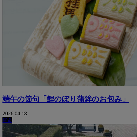
端午の節句「鯉のぼり蒲鉾のお包み」
2026.04.18
尾道