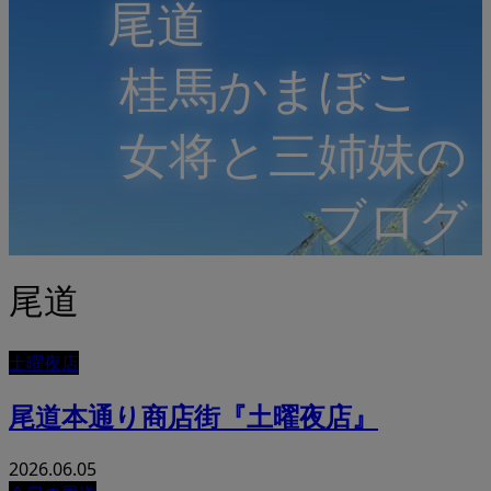
尾道
桂馬かまぼこ
女将と三姉妹の
ブログ
尾道
土曜夜店
尾道本通り商店街『土曜夜店』
2026.06.05