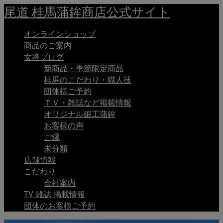
尾道 桂馬蒲鉾商店公式サイト
オンラインショップ
商品のご案内
女将ブログ
新商品・季節限定商品
桂馬のこだわり・職人技
団体様ご予約
ＴＶ・雑誌など掲載情報
オリジナル細工蒲鉾
お客様の声
ご縁
未分類
店舗情報
こだわり
会社案内
TV 雑誌 掲載情報
団体のお客様ご予約