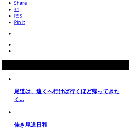
Share
+1
RSS
Pin it
おすすめ記事
尾道は、遠くへ行けば行くほど帰ってきた
く...
佳き尾道日和