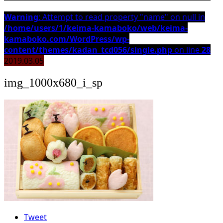
Warning
: Attempt to read property "name" on null in
/home/users/1/keima-kamaboko/web/keima-
kamaboko.com/WordPress/wp-
content/themes/kadan_tcd056/single.php
on line
28
2019.03.05
img_1000x680_i_sp
Tweet