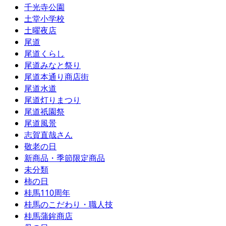
千光寺公園
土堂小学校
土曜夜店
尾道
尾道くらし
尾道みなと祭り
尾道本通り商店街
尾道水道
尾道灯りまつり
尾道祇園祭
尾道風景
志賀直哉さん
敬老の日
新商品・季節限定商品
未分類
柿の日
桂馬110周年
桂馬のこだわり・職人技
桂馬蒲鉾商店