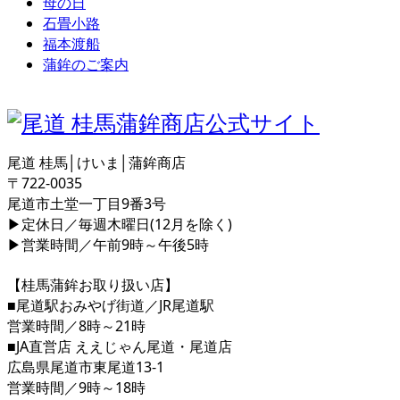
母の日
石畳小路
福本渡船
蒲鉾のご案内
尾道 桂馬│けいま│蒲鉾商店
〒722-0035
尾道市土堂一丁目9番3号
▶定休日／毎週木曜日(12月を除く)
▶営業時間／午前9時～午後5時
【桂馬蒲鉾お取り扱い店】
■尾道駅おみやげ街道／JR尾道駅
営業時間／8時～21時
■JA直営店 ええじゃん尾道・尾道店
広島県尾道市東尾道13-1
営業時間／9時～18時