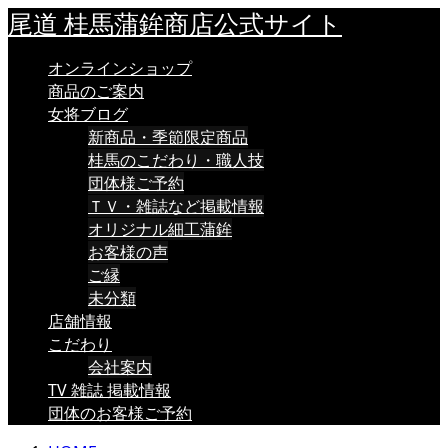
尾道 桂馬蒲鉾商店公式サイト
オンラインショップ
商品のご案内
女将ブログ
新商品・季節限定商品
桂馬のこだわり・職人技
団体様ご予約
ＴＶ・雑誌など掲載情報
オリジナル細工蒲鉾
お客様の声
ご縁
未分類
店舗情報
こだわり
会社案内
TV 雑誌 掲載情報
団体のお客様ご予約