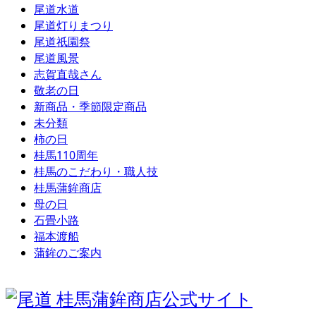
尾道水道
尾道灯りまつり
尾道祇園祭
尾道風景
志賀直哉さん
敬老の日
新商品・季節限定商品
未分類
柿の日
桂馬110周年
桂馬のこだわり・職人技
桂馬蒲鉾商店
母の日
石畳小路
福本渡船
蒲鉾のご案内