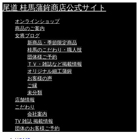
尾道 桂馬蒲鉾商店公式サイト
オンラインショップ
商品のご案内
女将ブログ
新商品・季節限定商品
桂馬のこだわり・職人技
団体様ご予約
ＴＶ・雑誌など掲載情報
オリジナル細工蒲鉾
お客様の声
ご縁
未分類
店舗情報
こだわり
会社案内
TV 雑誌 掲載情報
団体のお客様ご予約