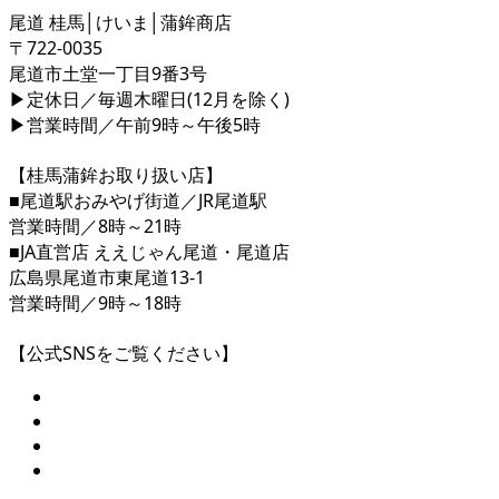
尾道 桂馬│けいま│蒲鉾商店
〒722-0035
尾道市土堂一丁目9番3号
▶定休日／毎週木曜日(12月を除く)
▶営業時間／午前9時～午後5時
【桂馬蒲鉾お取り扱い店】
■尾道駅おみやげ街道／JR尾道駅
営業時間／8時～21時
■JA直営店 ええじゃん尾道・尾道店
広島県尾道市東尾道13-1
営業時間／9時～18時
【公式SNSをご覧ください】