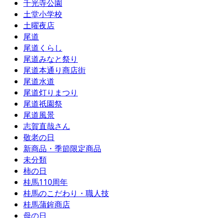
千光寺公園
土堂小学校
土曜夜店
尾道
尾道くらし
尾道みなと祭り
尾道本通り商店街
尾道水道
尾道灯りまつり
尾道祇園祭
尾道風景
志賀直哉さん
敬老の日
新商品・季節限定商品
未分類
柿の日
桂馬110周年
桂馬のこだわり・職人技
桂馬蒲鉾商店
母の日