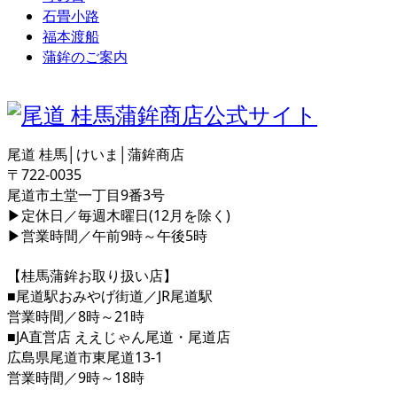
石畳小路
福本渡船
蒲鉾のご案内
尾道 桂馬│けいま│蒲鉾商店
〒722-0035
尾道市土堂一丁目9番3号
▶定休日／毎週木曜日(12月を除く)
▶営業時間／午前9時～午後5時
【桂馬蒲鉾お取り扱い店】
■尾道駅おみやげ街道／JR尾道駅
営業時間／8時～21時
■JA直営店 ええじゃん尾道・尾道店
広島県尾道市東尾道13-1
営業時間／9時～18時