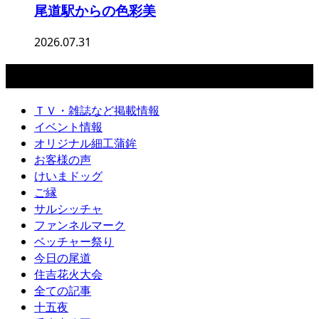
尾道駅からの色彩美
2026.07.31
カテゴリー
ＴＶ・雑誌など掲載情報
イベント情報
オリジナル細工蒲鉾
お客様の声
けいまドッグ
ご縁
サルシッチャ
ファンネルマーク
ベッチャー祭り
今日の尾道
住吉花火大会
全ての記事
十五夜