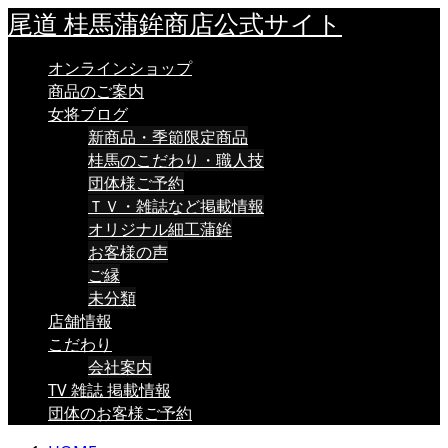
尾道 桂馬蒲鉾商店公式サイト
オンラインショップ
商品のご案内
女将ブログ
新商品・季節限定商品
桂馬のこだわり・職人技
団体様ご予約
ＴＶ・雑誌など掲載情報
オリジナル細工蒲鉾
お客様の声
ご縁
未分類
店舗情報
こだわり
会社案内
TV 雑誌 掲載情報
団体のお客様ご予約