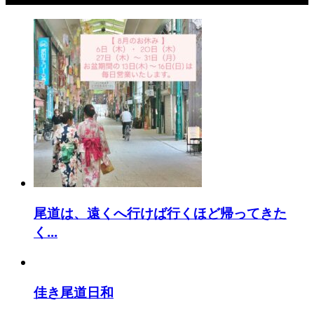
尾道は、遠くへ行けば行くほど帰ってきた
く...
佳き尾道日和