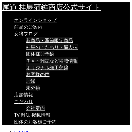
尾道 桂馬蒲鉾商店公式サイト
オンラインショップ
商品のご案内
女将ブログ
新商品・季節限定商品
桂馬のこだわり・職人技
団体様ご予約
ＴＶ・雑誌など掲載情報
オリジナル細工蒲鉾
お客様の声
ご縁
未分類
店舗情報
こだわり
会社案内
TV 雑誌 掲載情報
団体のお客様ご予約