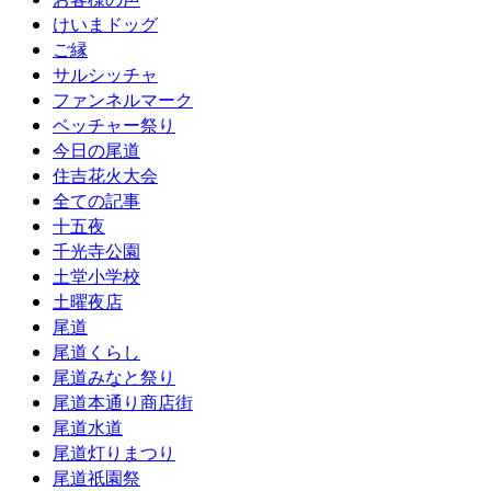
けいまドッグ
ご縁
サルシッチャ
ファンネルマーク
ベッチャー祭り
今日の尾道
住吉花火大会
全ての記事
十五夜
千光寺公園
土堂小学校
土曜夜店
尾道
尾道くらし
尾道みなと祭り
尾道本通り商店街
尾道水道
尾道灯りまつり
尾道祇園祭