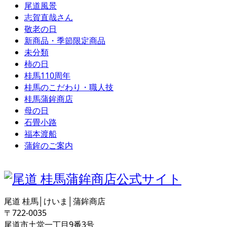
尾道風景
志賀直哉さん
敬老の日
新商品・季節限定商品
未分類
柿の日
桂馬110周年
桂馬のこだわり・職人技
桂馬蒲鉾商店
母の日
石畳小路
福本渡船
蒲鉾のご案内
尾道 桂馬│けいま│蒲鉾商店
〒722-0035
尾道市土堂一丁目9番3号