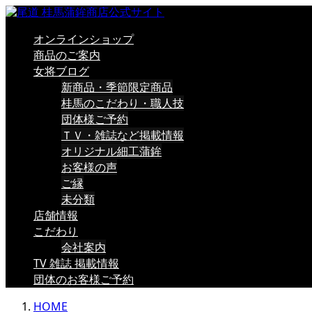
オンラインショップ
商品のご案内
女将ブログ
新商品・季節限定商品
桂馬のこだわり・職人技
団体様ご予約
ＴＶ・雑誌など掲載情報
オリジナル細工蒲鉾
お客様の声
ご縁
未分類
店舗情報
こだわり
会社案内
TV 雑誌 掲載情報
団体のお客様ご予約
HOME