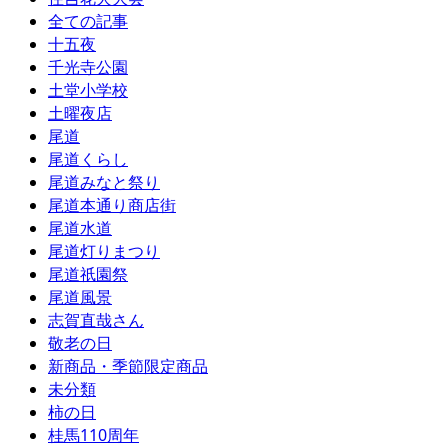
全ての記事
十五夜
千光寺公園
土堂小学校
土曜夜店
尾道
尾道くらし
尾道みなと祭り
尾道本通り商店街
尾道水道
尾道灯りまつり
尾道祇園祭
尾道風景
志賀直哉さん
敬老の日
新商品・季節限定商品
未分類
柿の日
桂馬110周年