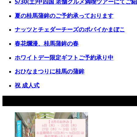
5/30(土)中四国 老舗グルメ満喫ツアーにて
夏の桂馬蒲鉾のご予約承っております
ナッツとチェダーチーズのポパイかまぼこ
春花爛漫、桂馬蒲鉾の春
ホワイトデー限定ギフトご予約承り中
おひなまつりに桂馬の蒲鉾
祝 成人式
おすすめ記事