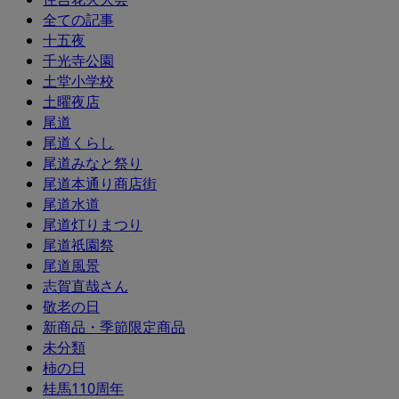
全ての記事
十五夜
千光寺公園
土堂小学校
土曜夜店
尾道
尾道くらし
尾道みなと祭り
尾道本通り商店街
尾道水道
尾道灯りまつり
尾道祇園祭
尾道風景
志賀直哉さん
敬老の日
新商品・季節限定商品
未分類
柿の日
桂馬110周年