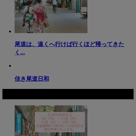
尾道は、遠くへ行けば行くほど帰ってきた
く...
佳き尾道日和
最新記事