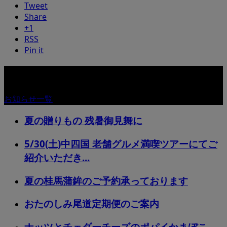
Tweet
Share
+1
RSS
Pin it
お知らせ
お知らせ一覧
夏の贈りもの 残暑御見舞に
5/30(土)中四国 老舗グルメ満喫ツアーにてご
紹介いただき...
夏の桂馬蒲鉾のご予約承っております
おたのしみ尾道定期便のご案内
ナッツとチェダーチーズのポパイかまぼこ