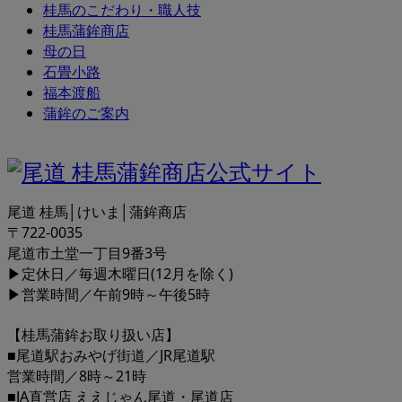
桂馬のこだわり・職人技
桂馬蒲鉾商店
母の日
石畳小路
福本渡船
蒲鉾のご案内
尾道 桂馬│けいま│蒲鉾商店
〒722-0035
尾道市土堂一丁目9番3号
▶定休日／毎週木曜日(12月を除く)
▶営業時間／午前9時～午後5時
【桂馬蒲鉾お取り扱い店】
■尾道駅おみやげ街道／JR尾道駅
営業時間／8時～21時
■JA直営店 ええじゃん尾道・尾道店