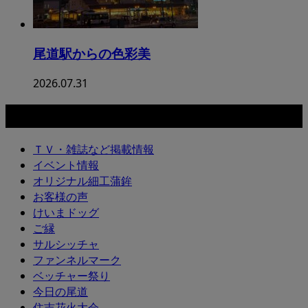
尾道駅からの色彩美
2026.07.31
カテゴリー
ＴＶ・雑誌など掲載情報
イベント情報
オリジナル細工蒲鉾
お客様の声
けいまドッグ
ご縁
サルシッチャ
ファンネルマーク
ベッチャー祭り
今日の尾道
住吉花火大会