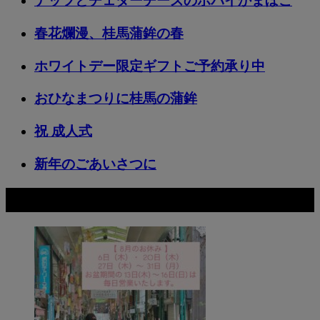
春花爛漫、桂馬蒲鉾の春
ホワイトデー限定ギフトご予約承り中
おひなまつりに桂馬の蒲鉾
祝 成人式
新年のごあいさつに
おすすめ記事