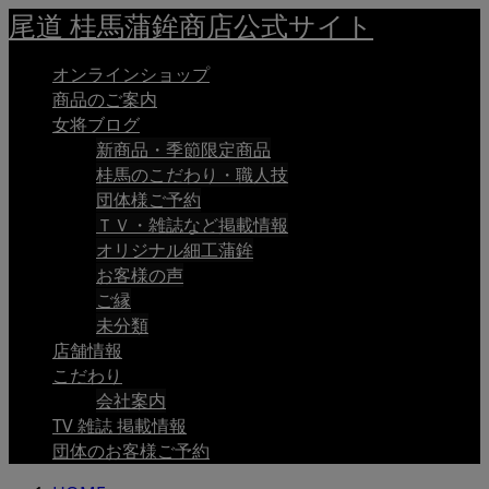
尾道 桂馬蒲鉾商店公式サイト
オンラインショップ
商品のご案内
女将ブログ
新商品・季節限定商品
桂馬のこだわり・職人技
団体様ご予約
ＴＶ・雑誌など掲載情報
オリジナル細工蒲鉾
お客様の声
ご縁
未分類
店舗情報
こだわり
会社案内
TV 雑誌 掲載情報
団体のお客様ご予約