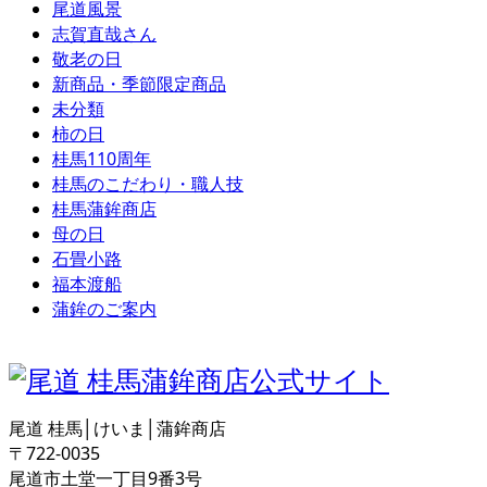
尾道風景
志賀直哉さん
敬老の日
新商品・季節限定商品
未分類
柿の日
桂馬110周年
桂馬のこだわり・職人技
桂馬蒲鉾商店
母の日
石畳小路
福本渡船
蒲鉾のご案内
尾道 桂馬│けいま│蒲鉾商店
〒722-0035
尾道市土堂一丁目9番3号