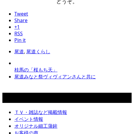
どうぞ。
Tweet
Share
+1
RSS
Pin it
尾道
,
尾道くらし
桂馬の「桜もち天」
尾道みなと祭ヴィヴィアンさんと共に
カテゴリー
ＴＶ・雑誌など掲載情報
イベント情報
オリジナル細工蒲鉾
お客様の声