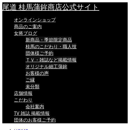
尾道 桂馬蒲鉾商店公式サイト
オンラインショップ
商品のご案内
女将ブログ
新商品・季節限定商品
桂馬のこだわり・職人技
団体様ご予約
ＴＶ・雑誌など掲載情報
オリジナル細工蒲鉾
お客様の声
ご縁
未分類
店舗情報
こだわり
会社案内
TV 雑誌 掲載情報
団体のお客様ご予約