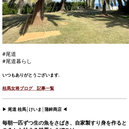
#尾道
#尾道暮らし
いつもありがとうございます.
桂馬女将ブログ 記事一覧
▶ 尾道 桂馬│けいま│蒲鉾商店 ◀
毎朝一匹ずつ生の魚をさばき、自家製すり身を作ると