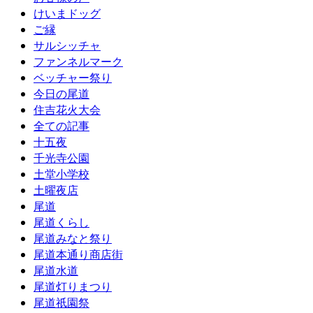
けいまドッグ
ご縁
サルシッチャ
ファンネルマーク
ベッチャー祭り
今日の尾道
住吉花火大会
全ての記事
十五夜
千光寺公園
土堂小学校
土曜夜店
尾道
尾道くらし
尾道みなと祭り
尾道本通り商店街
尾道水道
尾道灯りまつり
尾道祇園祭