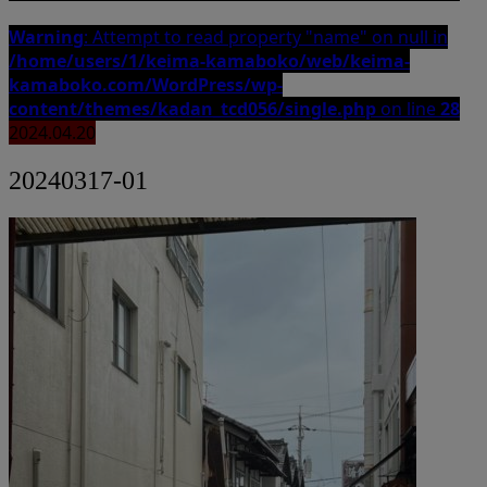
Warning
: Attempt to read property "name" on null in
/home/users/1/keima-kamaboko/web/keima-
kamaboko.com/WordPress/wp-
content/themes/kadan_tcd056/single.php
on line
28
2024.04.20
20240317-01