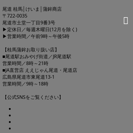
尾道 桂馬│けいま│蒲鉾商店
〒722-0035
尾道市土堂一丁目9番3号
▶定休日／毎週木曜日(12月を除く)
▶営業時間／午前9時～午後5時
【桂馬蒲鉾お取り扱い店】
■尾道駅おみやげ街道／JR尾道駅
営業時間／8時～21時
■JA直営店 ええじゃん尾道・尾道店
広島県尾道市東尾道13-1
営業時間／9時～18時
【公式SNSをご覧ください】