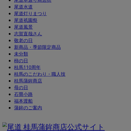
尾道本通り商店街
尾道水道
尾道灯りまつり
尾道祇園祭
尾道風景
志賀直哉さん
敬老の日
新商品・季節限定商品
未分類
柿の日
桂馬110周年
桂馬のこだわり・職人技
桂馬蒲鉾商店
母の日
石畳小路
福本渡船
蒲鉾のご案内