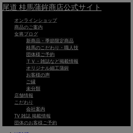
尾道 桂馬蒲鉾商店公式サイト
オンラインショップ
商品のご案内
女将ブログ
新商品・季節限定商品
桂馬のこだわり・職人技
団体様ご予約
ＴＶ・雑誌など掲載情報
オリジナル細工蒲鉾
お客様の声
ご縁
未分類
店舗情報
こだわり
会社案内
TV 雑誌 掲載情報
団体のお客様ご予約