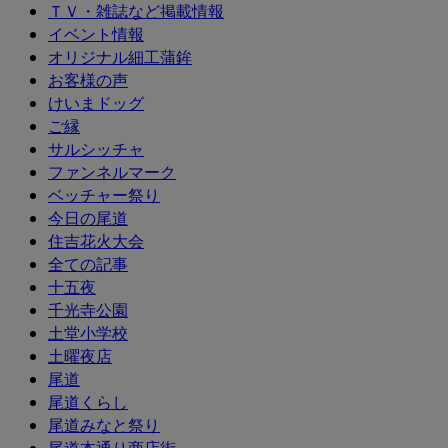
ＴＶ・雑誌など掲載情報
イベント情報
オリジナル細工蒲鉾
お客様の声
けいまドッグ
ご縁
サルシッチャ
ファンネルマーク
ベッチャー祭り
今日の尾道
住吉花火大会
全ての記事
十五夜
千光寺公園
土堂小学校
土曜夜店
尾道
尾道くらし
尾道みなと祭り