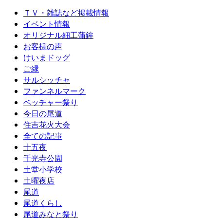
ＴＶ・雑誌など掲載情報
イベント情報
オリジナル細工蒲鉾
お客様の声
けいまドッグ
ご縁
サルシッチャ
ファンネルマーク
ベッチャー祭り
今日の尾道
住吉花火大会
全ての記事
十五夜
千光寺公園
土堂小学校
土曜夜店
尾道
尾道くらし
尾道みなと祭り