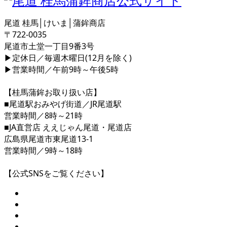
尾道 桂馬│けいま│蒲鉾商店
〒722-0035
尾道市土堂一丁目9番3号
▶定休日／毎週木曜日(12月を除く)
▶営業時間／午前9時～午後5時
【桂馬蒲鉾お取り扱い店】
■尾道駅おみやげ街道／JR尾道駅
営業時間／8時～21時
■JA直営店 ええじゃん尾道・尾道店
広島県尾道市東尾道13-1
営業時間／9時～18時
【公式SNSをご覧ください】