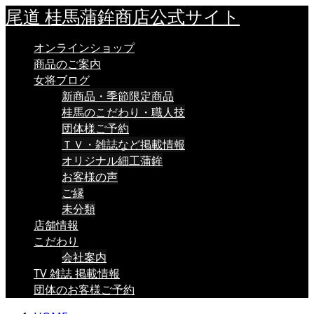
尾道 桂馬蒲鉾商店公式サイト
オンラインショップ
商品のご案内
女将ブログ
新商品・季節限定商品
桂馬のこだわり・職人技
団体様ご予約
ＴＶ・雑誌など掲載情報
オリジナル細工蒲鉾
お客様の声
ご縁
未分類
店舗情報
こだわり
会社案内
TV 雑誌 掲載情報
団体のお客様ご予約