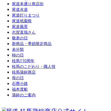
尾道本通り商店街
尾道水道
尾道灯りまつり
尾道祇園祭
尾道風景
志賀直哉さん
敬老の日
新商品・季節限定商品
未分類
柿の日
桂馬110周年
桂馬のこだわり・職人技
桂馬蒲鉾商店
母の日
石畳小路
福本渡船
蒲鉾のご案内