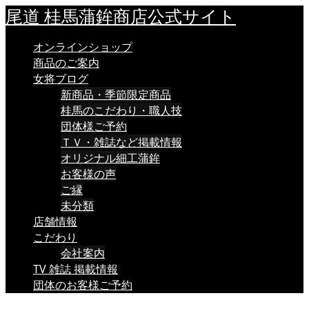
尾道 桂馬蒲鉾商店公式サイト
オンラインショップ
商品のご案内
女将ブログ
新商品・季節限定商品
桂馬のこだわり・職人技
団体様ご予約
ＴＶ・雑誌など掲載情報
オリジナル細工蒲鉾
お客様の声
ご縁
未分類
店舗情報
こだわり
会社案内
TV 雑誌 掲載情報
団体のお客様ご予約