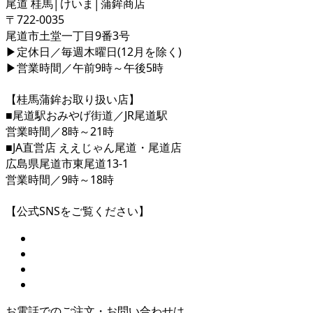
尾道 桂馬│けいま│蒲鉾商店
〒722-0035
尾道市土堂一丁目9番3号
▶定休日／毎週木曜日(12月を除く)
▶営業時間／午前9時～午後5時
【桂馬蒲鉾お取り扱い店】
■尾道駅おみやげ街道／JR尾道駅
営業時間／8時～21時
■JA直営店 ええじゃん尾道・尾道店
広島県尾道市東尾道13-1
営業時間／9時～18時
【公式SNSをご覧ください】
お電話でのご注文・お問い合わせは