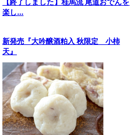
【終了しました】桂馬流 尾道おでんを
楽し...
新発売『大吟醸酒粕入 秋限定 小柿
天』