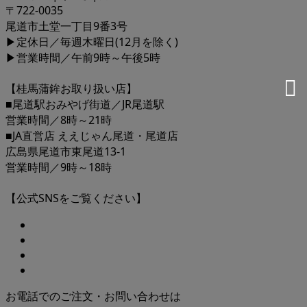
〒722-0035
尾道市土堂一丁目9番3号
▶定休日／毎週木曜日(12月を除く)
▶営業時間／午前9時～午後5時
【桂馬蒲鉾お取り扱い店】
■尾道駅おみやげ街道／JR尾道駅
営業時間／8時～21時
■JA直営店 ええじゃん尾道・尾道店
広島県尾道市東尾道13-1
営業時間／9時～18時
【公式SNSをご覧ください】
お電話でのご注文・お問い合わせは