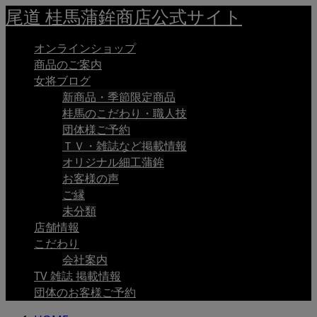
尾道 桂馬蒲鉾商店公式サイト
オンラインショップ
商品のご案内
女将ブログ
新商品・季節限定商品
桂馬のこだわり・職人技
団体様ご予約
ＴＶ・雑誌など掲載情報
オリジナル細工蒲鉾
お客様の声
ご縁
未分類
店舗情報
こだわり
会社案内
TV 雑誌 掲載情報
団体のお客様ご予約