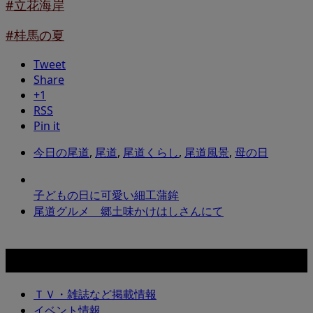
#立花海岸
#桂馬の夏
Tweet
Share
+1
RSS
Pin it
今日の尾道
,
尾道
,
尾道くらし
,
尾道風景
,
母の日
子どもの日に可愛い細工蒲鉾
尾道グルメ 郷土味かけはしさんにて
カテゴリー
ＴＶ・雑誌など掲載情報
イベント情報