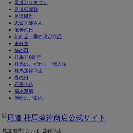
尾道灯りまつり
尾道祇園祭
尾道風景
志賀直哉さん
敬老の日
新商品・季節限定商品
未分類
柿の日
桂馬110周年
桂馬のこだわり・職人技
桂馬蒲鉾商店
母の日
石畳小路
福本渡船
蒲鉾のご案内
尾道 桂馬│けいま│蒲鉾商店