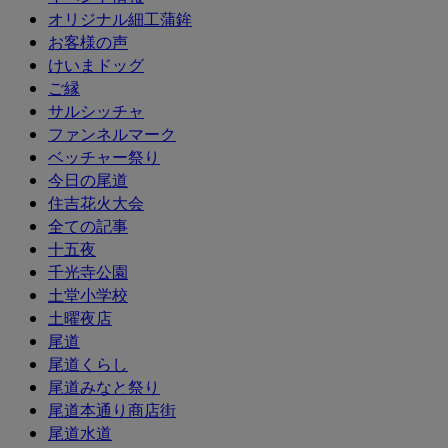
オリジナル細工蒲鉾
お客様の声
けいまドッグ
ご縁
サルシッチャ
ファンネルマーク
ベッチャー祭り
今日の尾道
住吉花火大会
全ての記事
十五夜
千光寺公園
土堂小学校
土曜夜店
尾道
尾道くらし
尾道みなと祭り
尾道本通り商店街
尾道水道