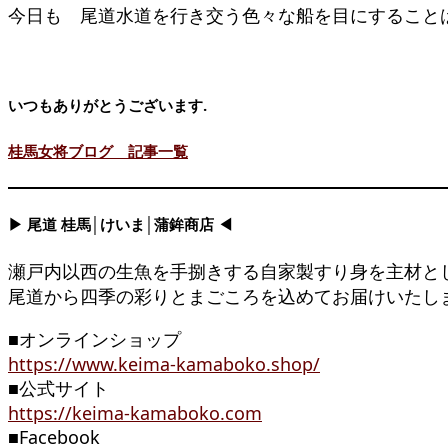
今日も 尾道水道を行き交う色々な船を目にすること
いつもありがとうございます.
桂馬女将ブログ 記事一覧
▶ 尾道 桂馬│けいま│蒲鉾商店 ◀
瀬戸内以西の生魚を手捌きする自家製すり身を主材と
尾道から四季の彩りとまごころを込めてお届けいたし
■オンラインショップ
https://www.keima-kamaboko.shop/
■公式サイト
https://keima-kamaboko.com
■Facebook