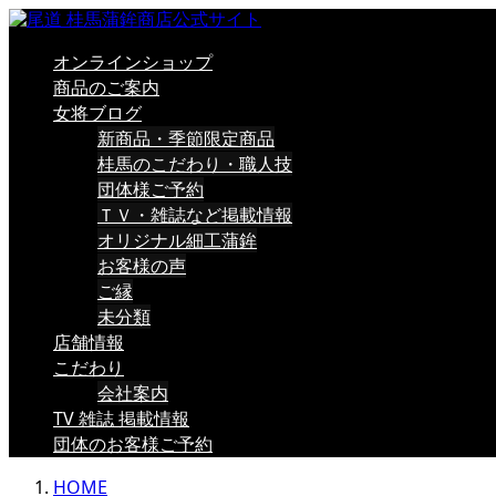
オンラインショップ
商品のご案内
女将ブログ
新商品・季節限定商品
桂馬のこだわり・職人技
団体様ご予約
ＴＶ・雑誌など掲載情報
オリジナル細工蒲鉾
お客様の声
ご縁
未分類
店舗情報
こだわり
会社案内
TV 雑誌 掲載情報
団体のお客様ご予約
HOME