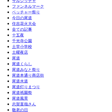
サルシッチャ
ファンネルマーク
ベッチャー祭り
今日の尾道
住吉花火大会
全ての記事
十五夜
千光寺公園
土堂小学校
土曜夜店
尾道
尾道くらし
尾道みなと祭り
尾道本通り商店街
尾道水道
尾道灯りまつり
尾道祇園祭
尾道風景
志賀直哉さん
敬老の日