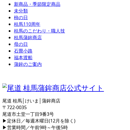
新商品・季節限定商品
未分類
柿の日
桂馬110周年
桂馬のこだわり・職人技
桂馬蒲鉾商店
母の日
石畳小路
福本渡船
蒲鉾のご案内
尾道 桂馬│けいま│蒲鉾商店
〒722-0035
尾道市土堂一丁目9番3号
▶定休日／毎週木曜日(12月を除く)
▶営業時間／午前9時～午後5時