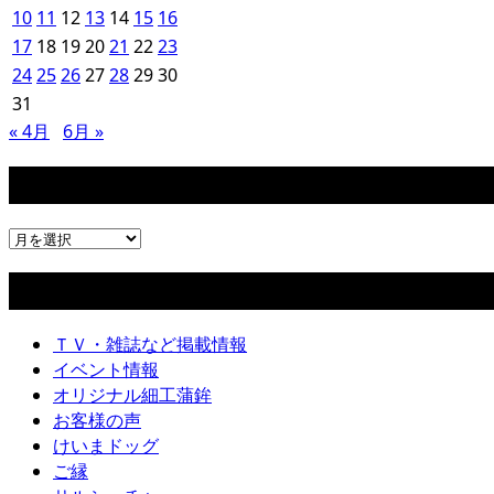
10
11
12
13
14
15
16
17
18
19
20
21
22
23
24
25
26
27
28
29
30
31
« 4月
6月 »
アーカイブ
ア
ー
カテゴリー
カ
イ
ブ
ＴＶ・雑誌など掲載情報
イベント情報
オリジナル細工蒲鉾
お客様の声
けいまドッグ
ご縁