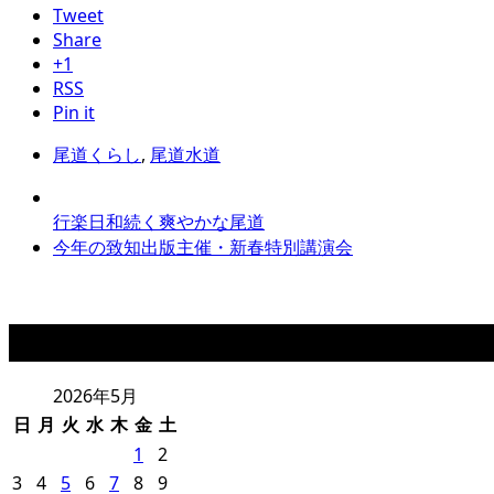
Tweet
Share
+1
RSS
Pin it
尾道くらし
,
尾道水道
行楽日和続く爽やかな尾道
今年の致知出版主催・新春特別講演会
カレンダー
2026年5月
日
月
火
水
木
金
土
1
2
3
4
5
6
7
8
9