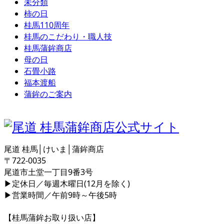
未分類
柿の日
桂馬110周年
桂馬のこだわり・職人技
桂馬蒲鉾商店
母の日
石畳小路
福本渡船
蒲鉾のご案内
尾道 桂馬│けいま│蒲鉾商店
〒722-0035
尾道市土堂一丁目9番3号
▶定休日／毎週木曜日(12月を除く)
▶営業時間／午前9時～午後5時
【桂馬蒲鉾お取り扱い店】