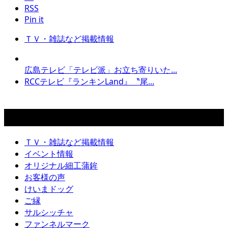
RSS
Pin it
ＴＶ・雑誌など掲載情報
広島テレビ「テレビ派」お立ち寄りいた...
RCCテレビ『ランキンLand』〝尾...
カテゴリー
ＴＶ・雑誌など掲載情報
イベント情報
オリジナル細工蒲鉾
お客様の声
けいまドッグ
ご縁
サルシッチャ
ファンネルマーク