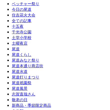
ベッチャー祭り
今日の尾道
住吉花火大会
全ての記事
十五夜
千光寺公園
土堂小学校
土曜夜店
尾道
尾道くらし
尾道みなと祭り
尾道本通り商店街
尾道水道
尾道灯りまつり
尾道祇園祭
尾道風景
志賀直哉さん
敬老の日
新商品・季節限定商品