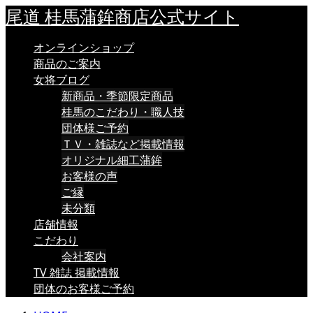
尾道 桂馬蒲鉾商店公式サイト
オンラインショップ
商品のご案内
女将ブログ
新商品・季節限定商品
桂馬のこだわり・職人技
団体様ご予約
ＴＶ・雑誌など掲載情報
オリジナル細工蒲鉾
お客様の声
ご縁
未分類
店舗情報
こだわり
会社案内
TV 雑誌 掲載情報
団体のお客様ご予約